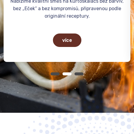
z barviv,
Prodáváme profesionální grily na Kürtöskal
ou podle
trdelníky, vhodné pro akce i provoz, s důra
kvalitu a tradiční pečení.
více