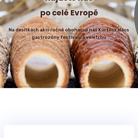
po celé Evropě
Na desítkách akci ročně obohacují náš Kürtöskalács
gastrozóny festivalů a veletrhů