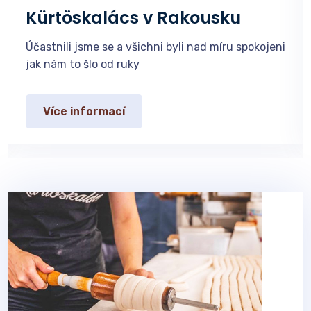
Kürtöskalács v Rakousku
Účastnili jsme se a všichni byli nad míru spokojeni
Ú
jak nám to šlo od ruky
j
Více informací