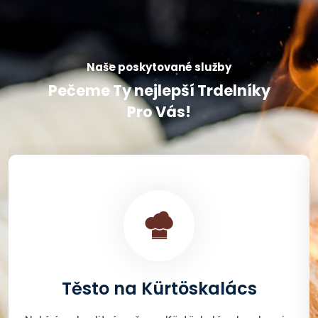
Naše poskytované služby
Pečeme Ty nejlepší Trdelníky
Pro Vás!
cs
Grily na Kürtöskalács